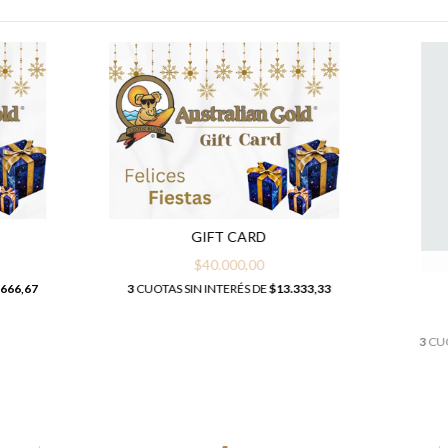
GIFT CARD
$40.000,00
.666,67
3
CUOTAS SIN INTERÉS DE
$13.333,33
3
CUO