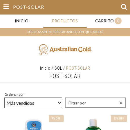
POST-SOLAR
INICIO
PRODUCTOS
CARRITO
0
3 CUOTAS SIN INTERÉS PAGANDO CON QR O MODO
Inicio
/
SOL
/
POST-SOLAR
POST-SOLAR
Ordenar por
Filtrar por
4
%
OFF
13
%
OFF