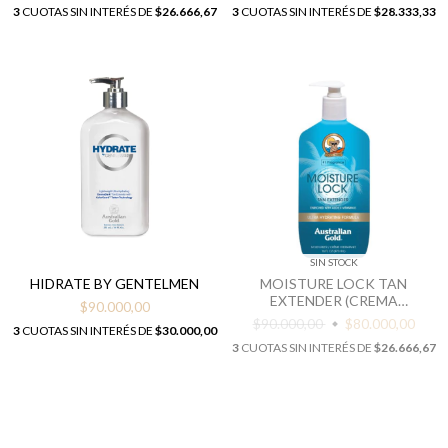
3
CUOTAS SIN INTERÉS DE
$26.666,67
3
CUOTAS SIN INTERÉS DE
$28.333,33
SIN STOCK
HIDRATE BY GENTELMEN
MOISTURE LOCK TAN
EXTENDER (CREMA
$90.000,00
HUMECTANTE LIVIANA 473
$90.000,00
$80.000,00
3
CUOTAS SIN INTERÉS DE
$30.000,00
ML)
3
CUOTAS SIN INTERÉS DE
$26.666,67