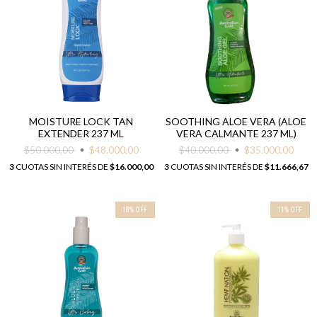
MOISTURE LOCK TAN
SOOTHING ALOE VERA (ALOE
EXTENDER 237 ML
VERA CALMANTE 237 ML)
$50.000,00
$48.000,00
$40.000,00
$35.000,00
3
CUOTAS SIN INTERÉS DE
$16.000,00
3
CUOTAS SIN INTERÉS DE
$11.666,67
18
%
OFF
11
%
OFF